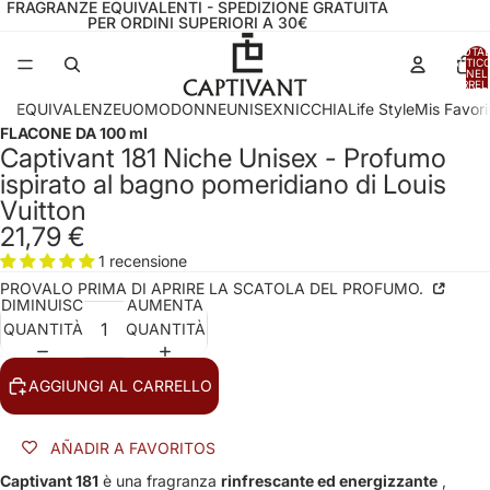
FRAGRANZE EQUIVALENTI - SPEDIZIONE GRATUITA
PER ORDINI SUPERIORI A 30€
TOTA
ARTICO
NEL
CARREL
0
EQUIVALENZE
UOMO
DONNE
UNISEX
NICCHIA
Life Style
Mis Favori
FLACONE DA 100 ml
Captivant 181 Niche Unisex - Profumo
ispirato al bagno pomeridiano di Louis
Vuitton
21,79 €
1 recensione
PROVALO PRIMA DI APRIRE LA SCATOLA DEL PROFUMO.
DIMINUISCI
AUMENTA
QUANTITÀ
QUANTITÀ
AGGIUNGI AL CARRELLO
AÑADIR A FAVORITOS
Captivant 181
è una fragranza
rinfrescante ed energizzante
,