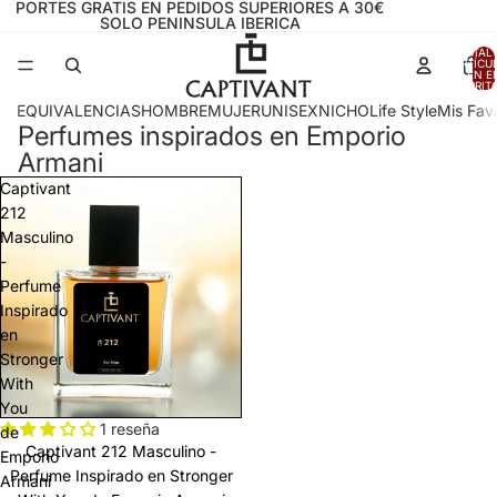
PORTES GRATIS EN PEDIDOS SUPERIORES A 30€
SOLO PENINSULA IBERICA
TOTAL 
ARTÍCU
EN E
CARRITO
EQUIVALENCIAS
HOMBRE
MUJER
UNISEX
NICHO
Life Style
Mis Favo
Perfumes inspirados en Emporio
Armani
Captivant
212
Masculino
-
Perfume
Inspirado
en
Stronger
With
You
1 reseña
de
Captivant 212 Masculino -
Emporio
Perfume Inspirado en Stronger
Armani