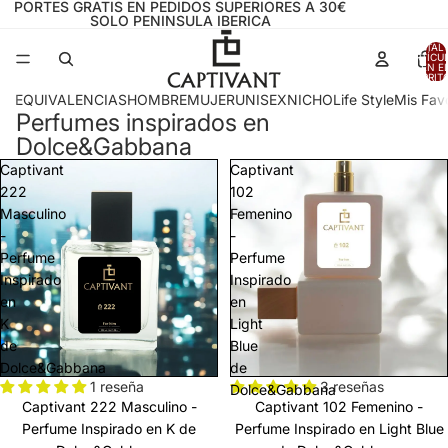
PORTES GRATIS EN PEDIDOS SUPERIORES A 30€
SOLO PENINSULA IBERICA
TOTAL 
ARTÍCU
EN E
CARRITO
EQUIVALENCIAS
HOMBRE
MUJER
UNISEX
NICHO
Life Style
Mis Favo
Perfumes inspirados en
Dolce&Gabbana
Captivant
Captivant
222
102
Masculino
Femenino
-
-
Perfume
Perfume
Inspirado
Inspirado
en
en
K
Light
de
Blue
Dolce&Gabbana
de
1 reseña
3 reseñas
Dolce&Gabbana
Captivant 222 Masculino -
Captivant 102 Femenino -
Perfume Inspirado en K de
Perfume Inspirado en Light Blue