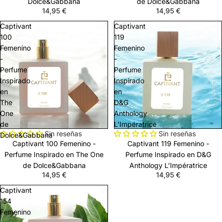
Dolce&Gabbana
de Dolce&Gabbana
14,95 €
14,95 €
Captivant
Captivant
100
119
Femenino
Femenino
-
-
Perfume
Perfume
Inspirado
Inspirado
en
en
The
D&G
One
Anthology
de
L’Impératrice
Sin reseñas
Sin reseñas
Dolce&Gabbana
Captivant 100 Femenino -
Captivant 119 Femenino -
Perfume Inspirado en The One
Perfume Inspirado en D&G
de Dolce&Gabbana
Anthology L’Impératrice
14,95 €
14,95 €
Captivant
154
Femenino