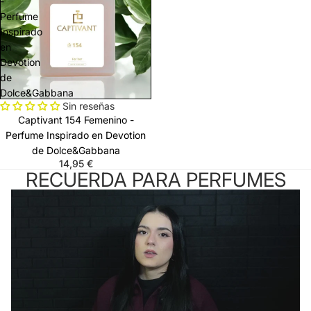
-
Perfume
Inspirado
en
Devotion
de
Dolce&Gabbana
Sin reseñas
Captivant 154 Femenino -
Perfume Inspirado en Devotion
de Dolce&Gabbana
14,95 €
RECUERDA PARA PERFUMES