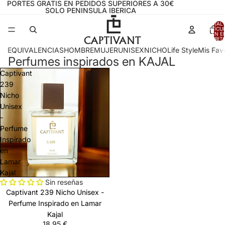
PORTES GRATIS EN PEDIDOS SUPERIORES A 30€
SOLO PENINSULA IBERICA
TOTAL 
ARTÍCU
EN E
CARRITO
EQUIVALENCIAS
HOMBRE
MUJER
UNISEX
NICHO
Life Style
Mis Favo
Perfumes inspirados en KAJAL
Captivant
239
Nicho
Unisex
-
Perfume
Inspirado
en
Lamar
Kajal
Sin reseñas
Captivant 239 Nicho Unisex -
Perfume Inspirado en Lamar
Kajal
18,95 €