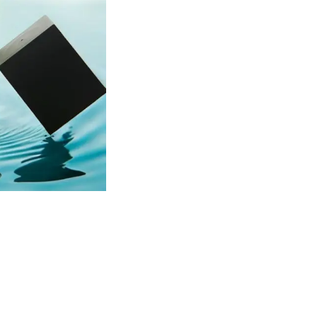
RY
GIVENC
HY