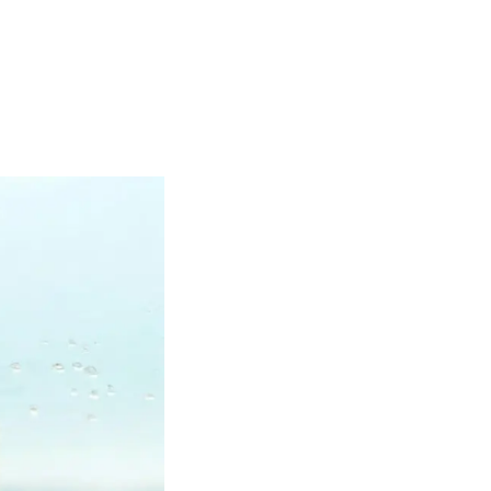
AZZA
RO
BURBER