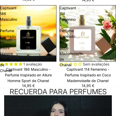
Captivant
Captivant
186
114
Masculino
Femenino
-
-
Perfume
Perfume
Inspirado
Inspirado
en
en
Allure
Coco
Homme
Mademoiselle
Sport
de
1 avaliação
Sem avaliações
de
Chanel
Captivant 186 Masculino -
Captivant 114 Femenino -
Chanel
Perfume Inspirado en Allure
Perfume Inspirado en Coco
Homme Sport de Chanel
Mademoiselle de Chanel
14,95 €
14,95 €
RECUERDA PARA PERFUMES