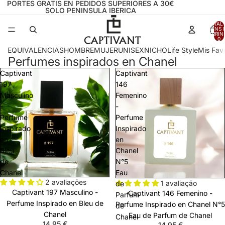
PORTES GRATIS EN PEDIDOS SUPERIORES A 30€
SOLO PENINSULA IBERICA
TOTAL 
ITENS 
CARRIN
0
EQUIVALENCIAS
HOMBRE
MUJER
UNISEX
NICHO
Life Style
Mis Favo
Perfumes inspirados en Chanel
Captivant
Captivant
197
146
Masculino
Femenino
-
-
Perfume
Perfume
Inspirado
Inspirado
en
en
Bleu
Chanel
de
N°5
Chanel
Eau
2 avaliações
1 avaliação
de
Captivant 197 Masculino -
Captivant 146 Femenino -
Parfum
Perfume Inspirado en Bleu de
Perfume Inspirado en Chanel N°5
de
Chanel
Eau de Parfum de Chanel
Chanel
14,95 €
14,95 €